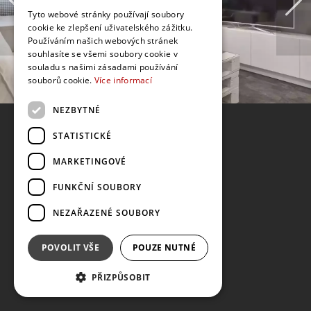
Tyto webové stránky používají soubory
cookie ke zlepšení uživatelského zážitku.
Používáním našich webových stránek
souhlasíte se všemi soubory cookie v
souladu s našimi zásadami používání
souborů cookie.
Více informací
NEZBYTNÉ
STATISTICKÉ
MARKETINGOVÉ
FUNKČNÍ SOUBORY
NEZAŘAZENÉ SOUBORY
POVOLIT VŠE
POUZE NUTNÉ
PŘIZPŮSOBIT