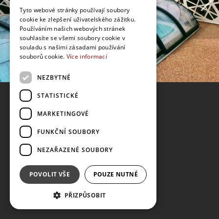
Tyto webové stránky používají soubory
cookie ke zlepšení uživatelského zážitku.
Používáním našich webových stránek
souhlasíte se všemi soubory cookie v
souladu s našimi zásadami používání
souborů cookie.
Více informací
NEZBYTNÉ
STATISTICKÉ
MARKETINGOVÉ
FUNKČNÍ SOUBORY
NEZAŘAZENÉ SOUBORY
POVOLIT VŠE
POUZE NUTNÉ
PŘIZPŮSOBIT