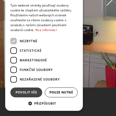
Tyto webové stránky používají soubory
cookie ke zlepšení uživatelského zážitku.
Používáním našich webových stránek
souhlasíte se všemi soubory cookie v
souladu s našimi zásadami používání
souborů cookie.
Více informací
NEZBYTNÉ
STATISTICKÉ
MARKETINGOVÉ
FUNKČNÍ SOUBORY
NEZAŘAZENÉ SOUBORY
POVOLIT VŠE
POUZE NUTNÉ
PŘIZPŮSOBIT