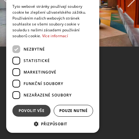
Tyto webové stránky používají soubory
cookie ke zlepšení uživatelského zážitku.
Používáním našich webových stránek
souhlasíte se všemi soubory cookie v
souladu s našimi zásadami používání
souborů cookie.
Více informací
NEZBYTNÉ
STATISTICKÉ
MARKETINGOVÉ
FUNKČNÍ SOUBORY
NEZAŘAZENÉ SOUBORY
POVOLIT VŠE
POUZE NUTNÉ
PŘIZPŮSOBIT