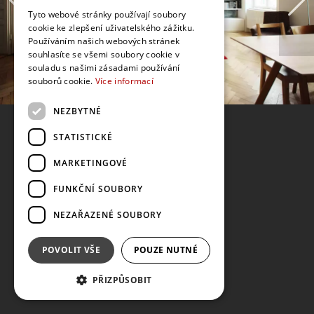
Tyto webové stránky používají soubory
cookie ke zlepšení uživatelského zážitku.
Používáním našich webových stránek
souhlasíte se všemi soubory cookie v
souladu s našimi zásadami používání
souborů cookie.
Více informací
NEZBYTNÉ
STATISTICKÉ
MARKETINGOVÉ
FUNKČNÍ SOUBORY
NEZAŘAZENÉ SOUBORY
POVOLIT VŠE
POUZE NUTNÉ
PŘIZPŮSOBIT