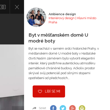
Ambience design
Interiérový design | Hlavní město
Praha
Byt v měšťanském domě U
modré boty
Byt se nachází v samém srdci historické Prahy, v
měšťanském domě U modré boty v Haštalské
čtvrti.Naším záměrem bylo vytvořit elegantní
interiér, který podtrhne autentickou atmosféru
památkově chráněné budovy. Ačkoliv prostor
skrýval svůj potenciál pod silnými stopami
opotřebení od předchozích…
LÍBÍ SE MI
Sdílet