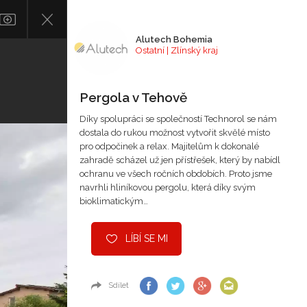
Alutech Bohemia
Ostatní | Zlínský kraj
Pergola v Tehově
Díky spolupráci se společností Technorol se nám
dostala do rukou možnost vytvořit skvělé místo
pro odpočinek a relax. Majitelům k dokonalé
zahradě scházel už jen přístřešek, který by nabídl
ochranu ve všech ročních obdobích. Proto jsme
navrhli hliníkovou pergolu, která díky svým
bioklimatickým…
LÍBÍ SE MI
Sdílet