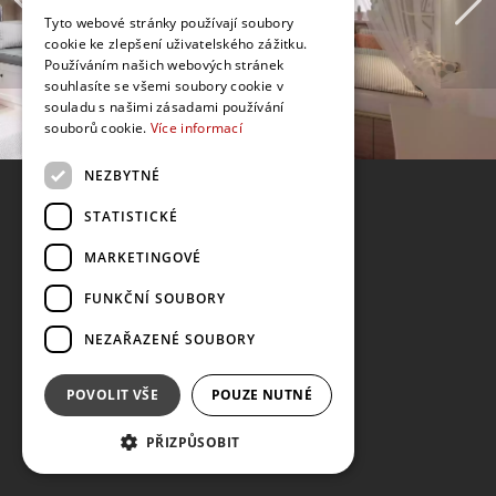
Tyto webové stránky používají soubory
cookie ke zlepšení uživatelského zážitku.
Používáním našich webových stránek
souhlasíte se všemi soubory cookie v
souladu s našimi zásadami používání
souborů cookie.
Více informací
NEZBYTNÉ
STATISTICKÉ
MARKETINGOVÉ
FUNKČNÍ SOUBORY
NEZAŘAZENÉ SOUBORY
POVOLIT VŠE
POUZE NUTNÉ
PŘIZPŮSOBIT