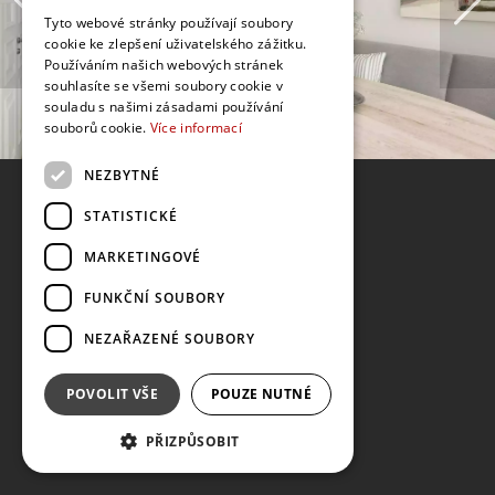
Tyto webové stránky používají soubory
cookie ke zlepšení uživatelského zážitku.
Používáním našich webových stránek
souhlasíte se všemi soubory cookie v
souladu s našimi zásadami používání
souborů cookie.
Více informací
NEZBYTNÉ
STATISTICKÉ
MARKETINGOVÉ
FUNKČNÍ SOUBORY
NEZAŘAZENÉ SOUBORY
POVOLIT VŠE
POUZE NUTNÉ
PŘIZPŮSOBIT