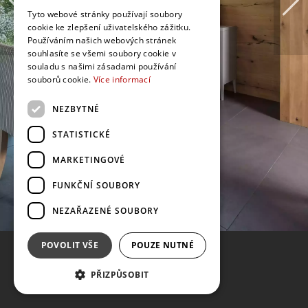
Tyto webové stránky používají soubory
cookie ke zlepšení uživatelského zážitku.
Používáním našich webových stránek
souhlasíte se všemi soubory cookie v
souladu s našimi zásadami používání
souborů cookie.
Více informací
NEZBYTNÉ
STATISTICKÉ
MARKETINGOVÉ
FUNKČNÍ SOUBORY
NEZAŘAZENÉ SOUBORY
POVOLIT VŠE
POUZE NUTNÉ
PŘIZPŮSOBIT