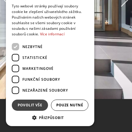
Tyto webové stránky používají soubory
cookie ke zlepšení uživatelského zážitku.
Používáním našich webových stránek
souhlasíte se všemi soubory cookie v
souladu s našimi zásadami používání
souborů cookie.
Více informací
NEZBYTNÉ
STATISTICKÉ
MARKETINGOVÉ
FUNKČNÍ SOUBORY
NEZAŘAZENÉ SOUBORY
POVOLIT VŠE
POUZE NUTNÉ
PŘIZPŮSOBIT