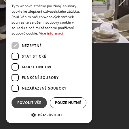
Tyto webové stránky používají soubory
cookie ke zlepšení uživatelského zážitku.
Používáním našich webových stránek
souhlasíte se všemi soubory cookie v
souladu s našimi zásadami používání
souborů cookie.
Více informací
NEZBYTNÉ
STATISTICKÉ
MARKETINGOVÉ
FUNKČNÍ SOUBORY
NEZAŘAZENÉ SOUBORY
POVOLIT VŠE
POUZE NUTNÉ
PŘIZPŮSOBIT